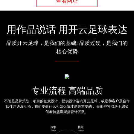
查看网址
用作品说话 用开云足球表达
品质开云足球，是我们的基础; 品质过硬，是我们的
核心优势
专业流程 高端品质
不管是品牌策划，项目的创意设计，提供设计咨询开云足球，或是和客户及合作
伙伴沟通及互动，我们要做什么和怎么做才是最重要的， 而那些将取决于您如
何看待盛世聚鼎设计团队。