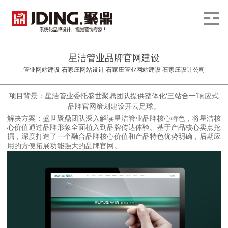
星洁管业品牌官网建设
管业网站建设 石家庄网站设计 石家庄管业网站建设 石家庄设计公司
项目背景：星洁管业委托盛世聚鼎团队提供整体化‘三站合一’响应式
品牌官网策划建设开云足球。
解决方案：
盛世聚鼎团队深入解读星洁管业品牌核心特色，将星洁核
心价值通过品牌形象全面植入到品牌传达体验
。基于产品核心卖点挖
掘，深度打造了一个融合品牌核心价值和产品特色优势明确，后期应
用的方便拓展功能强大的品牌官网
。